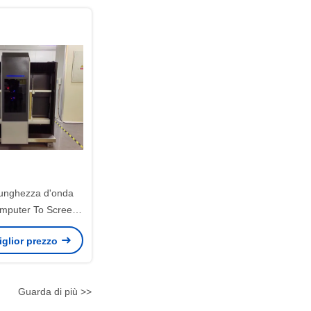
Lunghezza d'onda
puter To Screen
157x2200mm
miglior prezzo
Guarda di più >>