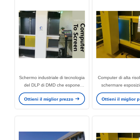
Schermo industriale di tecnologia
Computer di alta riso
del DLP di DMD che espone
schermare esposizi
macchina 1270dpi 1500KG
lunghezza d'onda 4
Ottieni il miglior prezzo
Ottieni il miglior
laser della mac