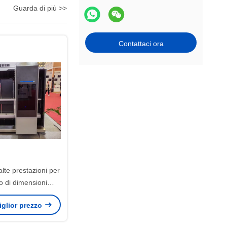
Guarda di più >>
Contattaci ora
lte prestazioni per
o di dimensioni
assime
miglior prezzo
0mm/39.4x39.4