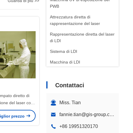
Guarda di più >>
PWB
Attrezzatura diretta di
rappresentazione del laser
Rappresentazione diretta del laser
di LDI
Sistema di LDI
Macchina di LDI
Contattaci
ampato diretto di
Miss. Tian
ione del laser con
ella maschera della
fannie.tian@gis-group.com.cn
miglior prezzo
 saldatura di
600x500mm
+86 19951320170