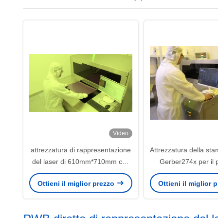
Video
attrezzatura di rappresentazione
Attrezzatura della sta
del laser di 610mm*710mm con
Gerber274x per il 
la scala della divisione per
interno con la linea t
Ottieni il miglior prezzo
Ottieni il miglior
spessore del bordo di 0.05-7mm
±10% di largh