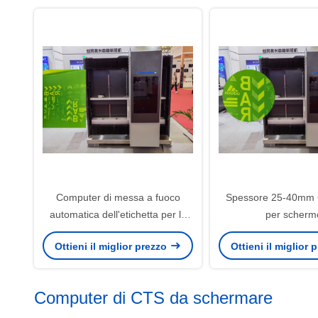
Computer di messa a fuoco
Spessore 25-40mm
automatica dell'etichetta per lo
per scherm
schermo con potenza laser
400x400mm/15.8x1
Ottieni il miglior prezzo
Ottieni il miglior
20W/25W/30W
Dimensione dello
Disponibil
Computer di CTS da schermare