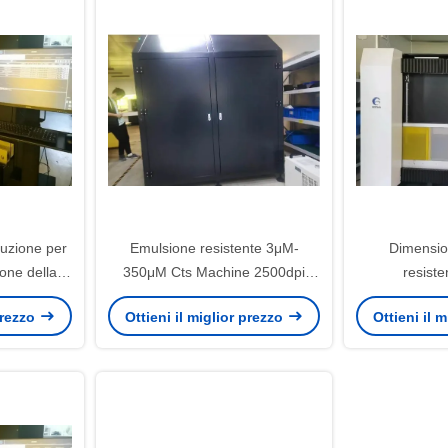
luzione per
Emulsione resistente 3μM-
Dimension
one della
350μM Cts Machine 2500dpi
resiste
05±5nm del
dell'acqua per il PWB
dell'emulsi
 prezzo
Ottieni il miglior prezzo
Ottieni il 
china
Laser 
400mm*