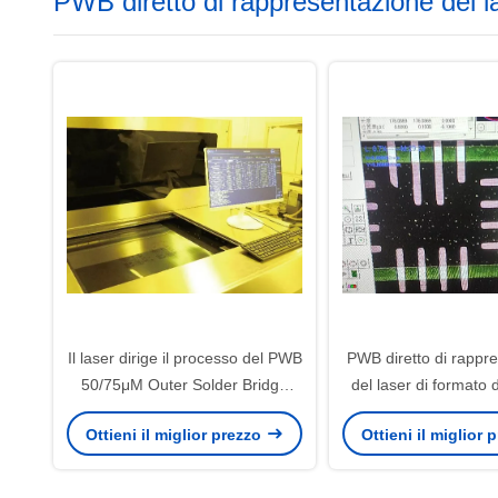
PWB diretto di rappresentazione del l
Il laser dirige il processo del PWB
PWB diretto di rappr
50/75μM Outer Solder Bridge
del laser di formato di
/Opening della rappresentazione
diametro di metodo
Ottieni il miglior prezzo
Ottieni il miglior
di allineament
CUSCINET