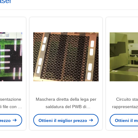
aser
esentazione
Maschera diretta della lega per
Circuito st
 file con il
saldatura del PWB di
rappresentaz
 0.5~3.0mm
rappresentazione del laser per
l'inchiostro d
 prezzo
Ottieni il miglior prezzo
Ottieni il 
o del
il、 FPC del、 HDI del PWB con il
lega per
TO
formato di file
30s@