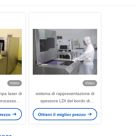
Video
Video
mpa laser di
sistema di rappresentazione di
processo
spessore LDI del bordo di
olleranza di
0.05~7mm con 20μM Inner
 prezzo
Ottieni il miglior prezzo
ezza
Alignment Accuracy