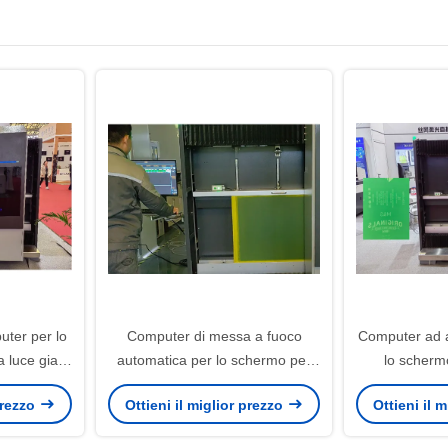
er per lo
Computer di messa a fuoco
Computer ad a
luce gialla
automatica per lo schermo per
lo scherm
0000
350 ore di esposizione a maglia
m
 prezzo
Ottieni il miglior prezzo
Ottieni il 
gialla
1000x100