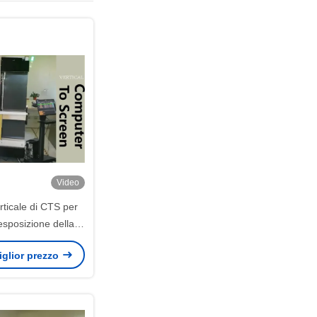
Video
ticale di CTS per
sposizione della
540dpi 2Frame della
miglior prezzo
cchina