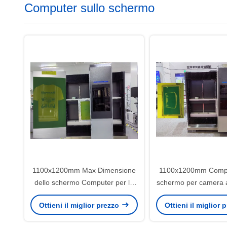
Computer sullo schermo
1100x1200mm Max Dimensione
1100x1200mm Comput
dello schermo Computer per lo
schermo per camera a 
schermo con messa a fuoco
con pulizia 10
Ottieni il miglior prezzo
Ottieni il miglior
automatica 1 bit Tiff/ Gerber 274x