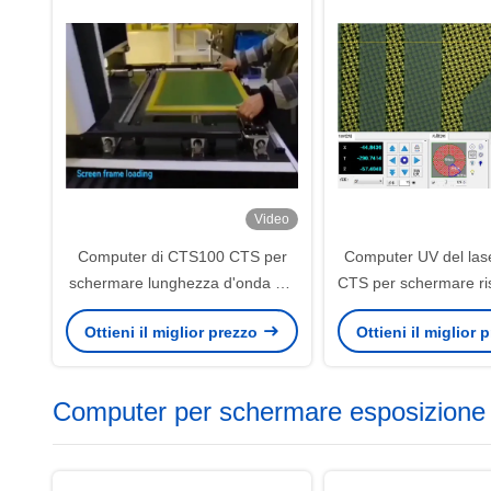
Video
Computer di CTS100 CTS per
Computer UV del la
schermare lunghezza d'onda UV
CTS per schermare ris
400nm-410nm del laser
1270dpi 2540
Ottieni il miglior prezzo
Ottieni il miglior
Computer per schermare esposizione 