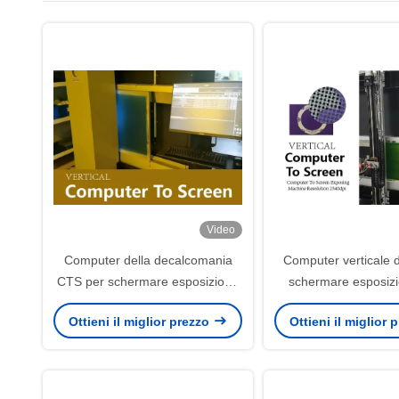
Video
Computer della decalcomania
Computer verticale 
CTS per schermare esposizione
schermare esposizi
della risoluzione 2540dpi
risoluzione 12700d
Ottieni il miglior prezzo
Ottieni il miglior
1200x1300mm della macchina
della macchi