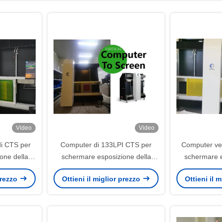
Video
Video
di CTS per
Computer di 133LPI CTS per
Computer ver
one della
schermare esposizione della
schermare e
pi UV405nm
risoluzione 12700dpi
risoluzione 2
 prezzo
Ottieni il miglior prezzo
Ottieni il 
na
1200*1300mm della macchina
ma