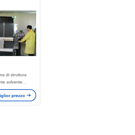
e di struttura
nte solvente
one 3μM-150μM UV
miglior prezzo
Cts Machine
500mm min.