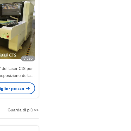
Video
del laser CtS per
sposizione della
 EMO 3-350μM
miglior prezzo
Guarda di più >>