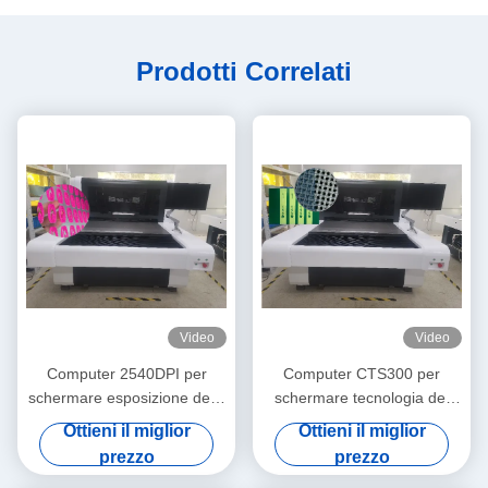
Prodotti Correlati
Video
Video
Computer 2540DPI per
Computer CTS300 per
schermare esposizione della
schermare tecnologia del
regolazione automatica della
DLP della macchina 133LPI
Ottieni il miglior
Ottieni il miglior
macchina 1200mmx1300mm
DMD
prezzo
prezzo