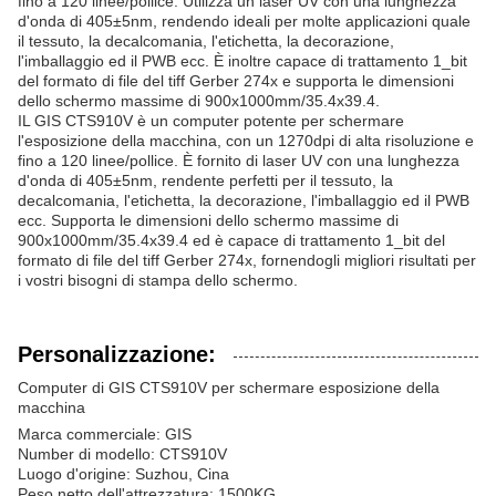
fino a 120 linee/pollice. Utilizza un laser UV con una lunghezza
d'onda di 405±5nm, rendendo ideali per molte applicazioni quale
il tessuto, la decalcomania, l'etichetta, la decorazione,
l'imballaggio ed il PWB ecc. È inoltre capace di trattamento 1_bit
del formato di file del tiff Gerber 274x e supporta le dimensioni
dello schermo massime di 900x1000mm/35.4x39.4.
IL GIS CTS910V è un computer potente per schermare
l'esposizione della macchina, con un 1270dpi di alta risoluzione e
fino a 120 linee/pollice. È fornito di laser UV con una lunghezza
d'onda di 405±5nm, rendente perfetti per il tessuto, la
decalcomania, l'etichetta, la decorazione, l'imballaggio ed il PWB
ecc. Supporta le dimensioni dello schermo massime di
900x1000mm/35.4x39.4 ed è capace di trattamento 1_bit del
formato di file del tiff Gerber 274x, fornendogli migliori risultati per
i vostri bisogni di stampa dello schermo.
Personalizzazione:
Computer di GIS CTS910V per schermare esposizione della
macchina
Marca commerciale: GIS
Number di modello: CTS910V
Luogo d'origine: Suzhou, Cina
Peso netto dell'attrezzatura: 1500KG