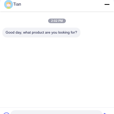
Tian
Contatto rapido
2:02 PM
Telefono
Good day, what product are you looking for?
86--13625276829
E-mail
fannie.tian@gis-group.com.cn
Indirizzo
Pavimento 2, costruzione 2, edificio di Ruijing, No.868,
strada del sud di Jinshan, città di Mudu, distretto di
Wuzhong, Suzhou
Politica sulla privacy
|
Mappa del sito
Cina Buona qualità Macchina diretta di rappresentazione del
laser Fornitore. 2021-2026 Jiangsu GIS Laser Technologies Inc.,