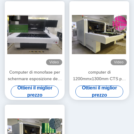
Video
Video
Computer di monofase per
computer di
schermare esposizione della
1200mmx1300mm CTS per
macchina 220V 2540dpi
schermare regolazione
Ottieni il miglior
Ottieni il miglior
automatica
prezzo
prezzo