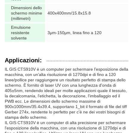
Dimensioni dello
schermo minime
400x400mm/15.8x15.8
(millimetri)
Emulsione
resistente
3μm-150μm, linea fino a 120
solvente
Applicazioni:
IL GIS CTS910V è un computer per schermare l'esposizione della
macchina, con un'alta risoluzione di 1270dpi e di fino a 120
linee/pollice per raggiungere un risultato perfetto di stampa dello
schermo. È fornito di laser UV con una lunghezza d'onda di
405±5nm, rendendo ideali per molte applicazioni quale il tessuto,
la decalcomania, l'etichetta, la decorazione, l'imballaggio ed il
PWB ecc. Le dimensioni dello schermo massime di
900x1000mm/35.4x39.4, supportano 1_bit il formato di file del tiff
Gerber 274x, rendente lo perfetto per c'è ne dei vostri bisogni di
stampa dello schermo.
IL GIS CTS910V è un computer di alta precisione per schermare
l'esposizione della macchina, con una risoluzione di 1270dpi e di