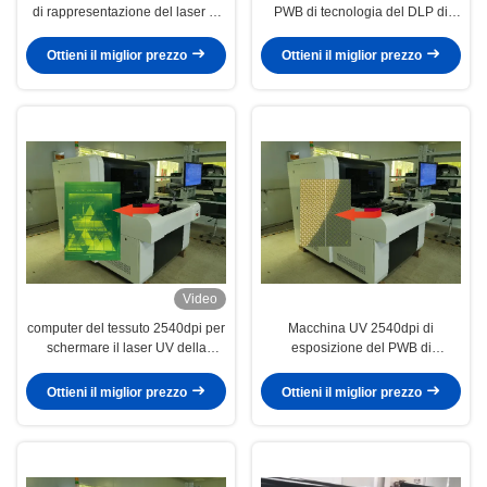
di rappresentazione del laser di
PWB di tecnologia del DLP di
CTS100 1270dpi
DMD per stampa
dell'abbigliamento
Ottieni il miglior prezzo
Ottieni il miglior prezzo
Video
computer del tessuto 2540dpi per
Macchina UV 2540dpi di
schermare il laser UV della
esposizione del PWB di
macchina
immagine diretta del laser
Ottieni il miglior prezzo
Ottieni il miglior prezzo