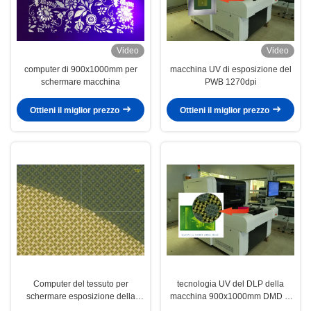
Video
Video
computer di 900x1000mm per
macchina UV di esposizione del
schermare macchina
PWB 1270dpi
Ottieni il miglior prezzo
Ottieni il miglior prezzo
Computer del tessuto per
tecnologia UV del DLP della
schermare esposizione della
macchina 900x1000mm DMD di
macchina
esposizione del PWB 1270dpi