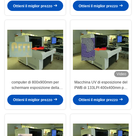
Ottieni il miglior prezzo
Ottieni il miglior prezzo
Video
computer di 800x900mm per
Macchina UV di esposizione del
schermare esposizione della
PWB di 133LPI 400x400mm per
macchina 133LPI
stampaggio di tessuti
Ottieni il miglior prezzo
Ottieni il miglior prezzo