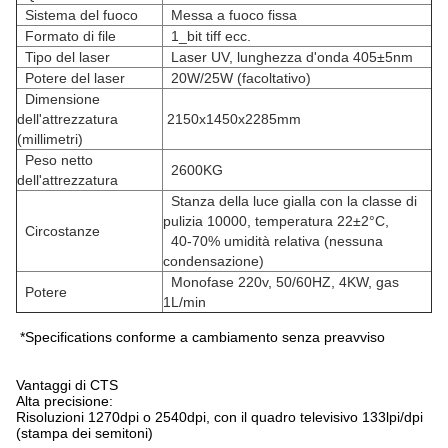
Sistema del fuoco
Messa a fuoco fissa
Formato di file
1_bit tiff ecc.
Tipo del laser
Laser UV, lunghezza d'onda 405±5nm
Potere del laser
20W/25W (facoltativo)
Dimensione
dell'attrezzatura
2150x1450x2285mm
(millimetri)
Peso netto
2600KG
dell'attrezzatura
Stanza della luce gialla con la classe di
pulizia 10000, temperatura 22±2°C,
Circostanze
40-70% umidità relativa (nessuna
condensazione)
Monofase 220v, 50/60HZ, 4KW, gas
Potere
1L/min
*Specifications conforme a cambiamento senza preavviso
Vantaggi di CTS
Alta precisione:
Risoluzioni 1270dpi o 2540dpi, con il quadro televisivo 133lpi/dpi
(stampa dei semitoni)