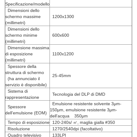
Specificazione/modello
Dimensioni dello
schermo massime
1200x1300
(millimetri)
Dimensioni dello
schermo minime
600x600
(millimetri)
Dimensione massima
di esposizione
1100x1200
(millimetri)
Spessore della
struttura di schermo
25-45mm
(ha annunciato il
servizio è disponibile)
Sistema di
Tecnologia del DLP di DMD
rappresentazione
Emulsione resistente solvente 3μm-
Spessore
150μm, emulsione resistente 3μm-
dell'emulsione (EOM)
dell'acqua 350μm
Tempo di esposizione
120-240s/ ㎡, maglia gialla #350
Risoluzione
1270/2540dpi (facoltativo)
Quadro televisivo
133LPI