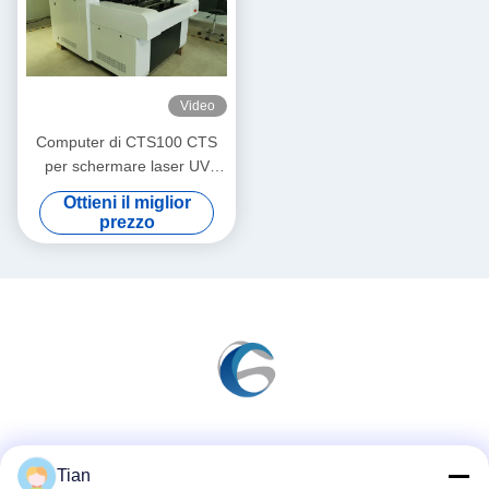
Video
Computer di CTS100 CTS
per schermare laser UV
400nm-410nm
Ottieni il miglior
prezzo
Mezzi sociali
Tian