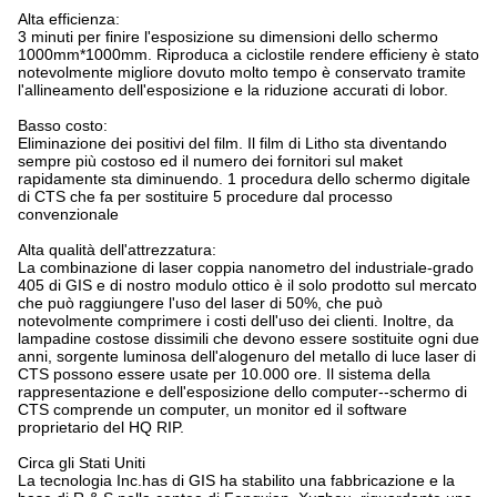
Alta efficienza:
3 minuti per finire l'esposizione su dimensioni dello schermo
1000mm*1000mm. Riproduca a ciclostile rendere efficieny è stato
notevolmente migliore dovuto molto tempo è conservato tramite
l'allineamento dell'esposizione e la riduzione accurati di lobor.
Basso costo:
Eliminazione dei positivi del film. Il film di Litho sta diventando
sempre più costoso ed il numero dei fornitori sul maket
rapidamente sta diminuendo. 1 procedura dello schermo digitale
di CTS che fa per sostituire 5 procedure dal processo
convenzionale
Alta qualità dell'attrezzatura:
La combinazione di laser coppia nanometro del industriale-grado
405 di GIS e di nostro modulo ottico è il solo prodotto sul mercato
che può raggiungere l'uso del laser di 50%, che può
notevolmente comprimere i costi dell'uso dei clienti. Inoltre, da
lampadine costose dissimili che devono essere sostituite ogni due
anni, sorgente luminosa dell'alogenuro del metallo di luce laser di
CTS possono essere usate per 10.000 ore. Il sistema della
rappresentazione e dell'esposizione dello computer--schermo di
CTS comprende un computer, un monitor ed il software
proprietario del HQ RIP.
Circa gli Stati Uniti
La tecnologia Inc.has di GIS ha stabilito una fabbricazione e la