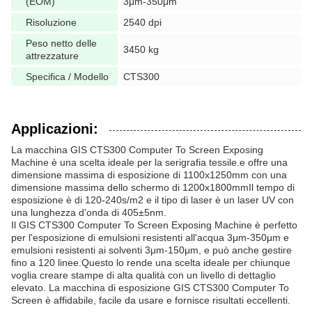
(EOM)
3μm-350μm
Risoluzione
2540 dpi
Peso netto delle
3450 kg
attrezzature
Specifica / Modello
CTS300
Applicazioni:
La macchina GIS CTS300 Computer To Screen Exposing
Machine è una scelta ideale per la serigrafia tessile.e offre una
dimensione massima di esposizione di 1100x1250mm con una
dimensione massima dello schermo di 1200x1800mmIl tempo di
esposizione è di 120-240s/m2 e il tipo di laser è un laser UV con
una lunghezza d'onda di 405±5nm.
Il GIS CTS300 Computer To Screen Exposing Machine è perfetto
per l'esposizione di emulsioni resistenti all'acqua 3μm-350μm e
emulsioni resistenti ai solventi 3μm-150μm, e può anche gestire
fino a 120 linee.Questo lo rende una scelta ideale per chiunque
voglia creare stampe di alta qualità con un livello di dettaglio
elevato. La macchina di esposizione GIS CTS300 Computer To
Screen è affidabile, facile da usare e fornisce risultati eccellenti.