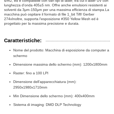
s/m2, ed è compatibile con vari tipi di laser, tra cui il laser UV con
lunghezza d'onda 405±5 nm. Offre anche emulsioni resistenti ai
solventi da 3μm-150μm per una massima efficienza di stampa.La
macchina può ospitare il formato di file 1_bit Tiff/ Gerber
274xInoltre, supporta l'esposizione #350 Yellow Mesh ed è
progettato per la massima precisione e durata.
Caratteristiche:
Nome del prodotto: Macchina di esposizione da computer a
schermo
Dimensione massima dello schermo (mm): 1200x1800mm
Raster: fino a 100 LPI
Dimensione dell'apparecchiatura (mm):
2950x1980x1710mm
Min Dimensione dello schermo (mm): 400x400mm
Sistema di imaging: DMD DLP Technology