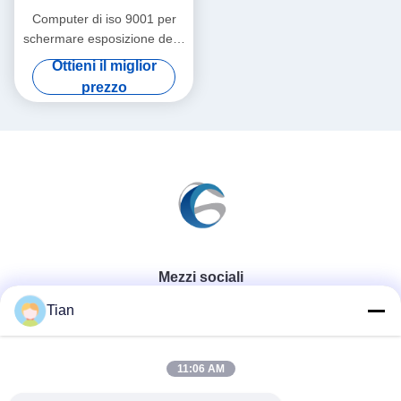
Computer di iso 9001 per
schermare esposizione della
decalcomania del tessuto
Ottieni il miglior
della macchina
prezzo
Mezzi sociali
Tian
Contatto rapido
11:06 AM
Telefono