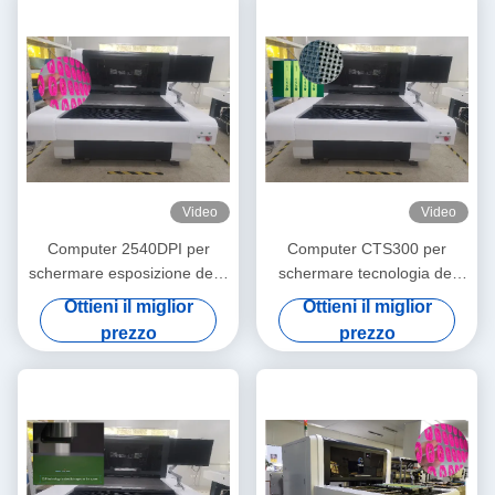
Video
Video
Computer 2540DPI per
Computer CTS300 per
schermare esposizione della
schermare tecnologia del
regolazione automatica della
DLP della macchina 133LPI
Ottieni il miglior
Ottieni il miglior
macchina 1200mmx1300mm
DMD
prezzo
prezzo