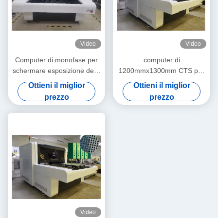
Video
Video
Computer di monofase per
computer di
schermare esposizione della
1200mmx1300mm CTS per
macchina 220V 2540dpi
schermare regolazione
Ottieni il miglior
Ottieni il miglior
automatica
prezzo
prezzo
Video