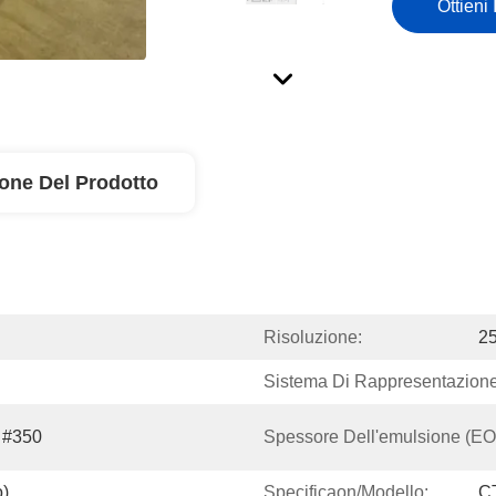
Ottieni 
ione Del Prodotto
Risoluzione:
2
Sistema Di Rappresentazione
 #350
Spessore Dell'emulsione (EO
o)
Specificaon/modello:
C