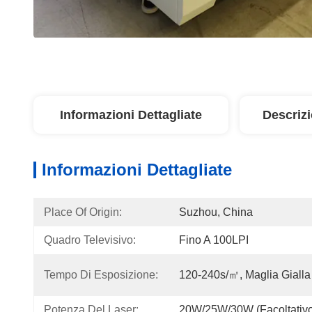
Informazioni Dettagliate
Descriz
Informazioni Dettagliate
Place Of Origin:
Suzhou, China
Quadro Televisivo:
Fino A 100LPI
Tempo Di Esposizione:
120-240s/㎡, Maglia Gialla
Potenza Del Laser:
20W/25W/30W (facoltativ