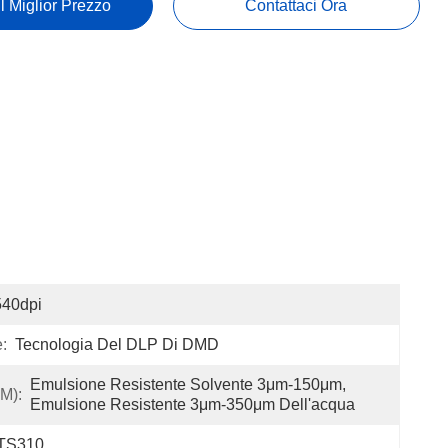
Il Miglior Prezzo
Contattaci Ora
540dpi
:
Tecnologia Del DLP Di DMD
Emulsione Resistente Solvente 3μm-150μm, 
M):
Emulsione Resistente 3μm-350μm Dell'acqua
TS310