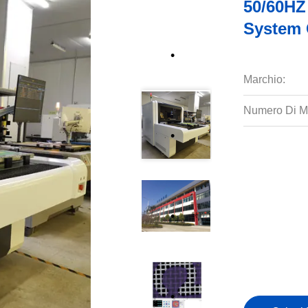
50/60H
System 
Marchio:
Numero Di M