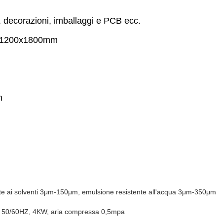
e, decorazioni, imballaggi e PCB ecc.
: 1200x1800mm
m
te ai solventi 3μm-150μm, emulsione resistente all'acqua 3μm-350μm
, 50/60HZ, 4KW, aria compressa 0,5mpa