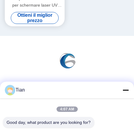
per schermare laser UV
400nm-410nm
Ottieni il miglior
prezzo
Mezzi sociali
Tian
4:07 AM
Contatto rapido
Telefono
Good day, what product are you looking for?
86--13625276829