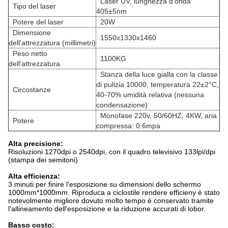
Laser UV, lunghezza d'onda
Tipo del laser
405±5nm
Potere del laser
20W
Dimensione
1550x1330x1460
dell'attrezzatura (millimetri)
Peso netto
1100KG
dell'attrezzatura
Stanza della luce gialla con la classe
di pulizia 10000, temperatura 22±2°C,
Circostanze
40-70% umidità relativa (nessuna
condensazione)
Monofase 220v, 50/60HZ, 4KW, aria
Potere
compressa: 0.6mpa
Alta precisione:
Risoluzioni 1270dpi o 2540dpi, con il quadro televisivo 133lpi/dpi
(stampa dei semitoni)
Alta efficienza:
3 minuti per finire l'esposizione su dimensioni dello schermo
1000mm*1000mm. Riproduca a ciclostile rendere efficieny è stato
notevolmente migliore dovuto molto tempo è conservato tramite
l'allineamento dell'esposizione e la riduzione accurati di lobor.
Basso costo: