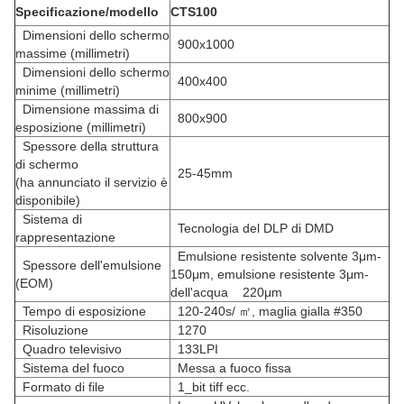
Specificazione/modello
CTS100
Dimensioni dello schermo
900x1000
massime (millimetri)
Dimensioni dello schermo
400x400
minime (millimetri)
Dimensione massima di
800x900
esposizione (millimetri)
Spessore della struttura
di schermo
25-45mm
(ha annunciato il servizio è
disponibile)
Sistema di
Tecnologia del DLP di DMD
rappresentazione
Emulsione resistente solvente 3μm-
Spessore dell'emulsione
150μm, emulsione resistente 3μm-
(EOM)
dell'acqua 220μm
Tempo di esposizione
120-240s/ ㎡, maglia gialla #350
Risoluzione
1270
Quadro televisivo
133LPI
Sistema del fuoco
Messa a fuoco fissa
Formato di file
1_bit tiff ecc.