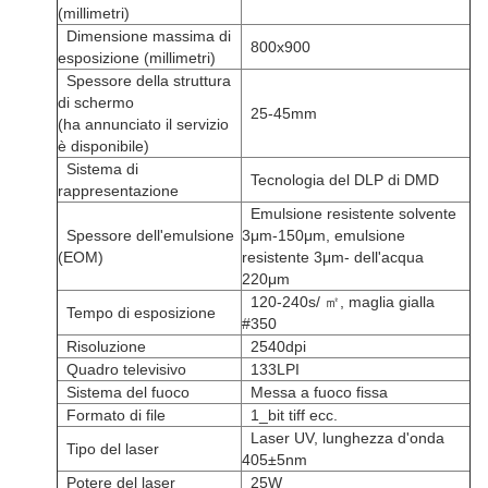
(millimetri)
Dimensione massima di
800x900
esposizione (millimetri)
Spessore della struttura
di schermo
25-45mm
(ha annunciato il servizio
è disponibile)
Sistema di
Tecnologia del DLP di DMD
rappresentazione
Emulsione resistente solvente
Spessore dell'emulsione
3μm-150μm, emulsione
(EOM)
resistente 3μm- dell'acqua
220μm
120-240s/ ㎡, maglia gialla
Tempo di esposizione
#350
Risoluzione
2540dpi
Quadro televisivo
133LPI
Sistema del fuoco
Messa a fuoco fissa
Formato di file
1_bit tiff ecc.
Laser UV, lunghezza d'onda
Tipo del laser
405±5nm
Potere del laser
25W