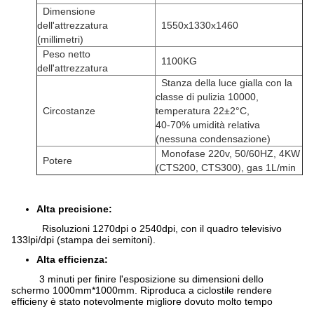
Dimensione
dell'attrezzatura
1550x1330x1460
(millimetri)
Peso netto
1100KG
dell'attrezzatura
Stanza della luce gialla con la
classe di pulizia 10000,
Circostanze
temperatura 22±2°C,
40-70% umidità relativa
(nessuna condensazione)
Monofase 220v, 50/60HZ, 4KW
Potere
(CTS200, CTS300), gas 1L/min
Alta precisione:
Risoluzioni 1270dpi o 2540dpi, con il quadro televisivo
133lpi/dpi (stampa dei semitoni).
Alta efficienza:
3 minuti per finire l'esposizione su dimensioni dello
schermo 1000mm*1000mm. Riproduca a ciclostile rendere
efficieny è stato notevolmente migliore dovuto molto tempo