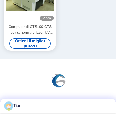
Video
Computer di CTS100 CTS
per schermare laser UV
400nm-410nm
Ottieni il miglior
prezzo
Mezzi sociali
Tian