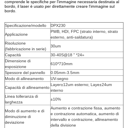
comprende le specifiche per l'immagine necessaria destinata al
bordo, il laser è usato per direttamente creare l'immagine sul
bordo.
Specificazione/modello
DPX230
PWB, HDI, FPC (strato interno, strato
Applicazione
esterno, anti-saldatura)
Risoluzione
30um
(fabbricazione in serie)
Capacità
30-40S@18 " *24»
Dimensione di
610*710mm
esposizione
Spessore del pannello
0.05mm-3.5mm
Modo di allineamento
UV-segno
Layer±12um esterno; Laye±24um
Capacità di allineamento
interno
Linea tolleranza di
±10%
larghezza
Aumento e contrazione fissa, aumento
Modo di aumento e di
e contrazione automatica, aumento di
diminuzione di
intervallo e contrazione, allineamento
deviazione
della divisione