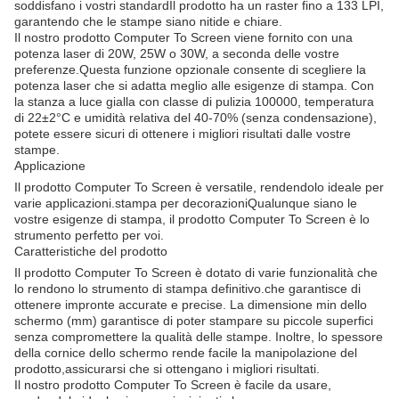
soddisfano i vostri standardIl prodotto ha un raster fino a 133 LPI,
garantendo che le stampe siano nitide e chiare.
Il nostro prodotto Computer To Screen viene fornito con una
potenza laser di 20W, 25W o 30W, a seconda delle vostre
preferenze.Questa funzione opzionale consente di scegliere la
potenza laser che si adatta meglio alle esigenze di stampa. Con
la stanza a luce gialla con classe di pulizia 100000, temperatura
di 22±2°C e umidità relativa del 40-70% (senza condensazione),
potete essere sicuri di ottenere i migliori risultati dalle vostre
stampe.
Applicazione
Il prodotto Computer To Screen è versatile, rendendolo ideale per
varie applicazioni.stampa per decorazioniQualunque siano le
vostre esigenze di stampa, il prodotto Computer To Screen è lo
strumento perfetto per voi.
Caratteristiche del prodotto
Il prodotto Computer To Screen è dotato di varie funzionalità che
lo rendono lo strumento di stampa definitivo.che garantisce di
ottenere impronte accurate e precise. La dimensione min dello
schermo (mm) garantisce di poter stampare su piccole superfici
senza compromettere la qualità delle stampe. Inoltre, lo spessore
della cornice dello schermo rende facile la manipolazione del
prodotto,assicurarsi che si ottengano i migliori risultati.
Il nostro prodotto Computer To Screen è facile da usare,