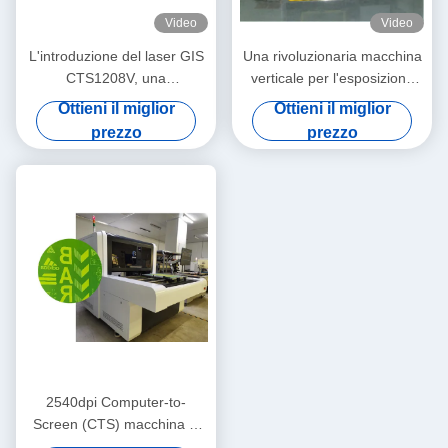
Video
Video
L'introduzione del laser GIS
Una rivoluzionaria macchina
CTS1208V, una
verticale per l'esposizione
rivoluzionaria soluzione di
diretta
Ottieni il miglior
Ottieni il miglior
imaging computer-screen
prezzo
prezzo
(CTS)
2540dpi Computer-to-
Screen (CTS) macchina di
esposizione diretta GIS