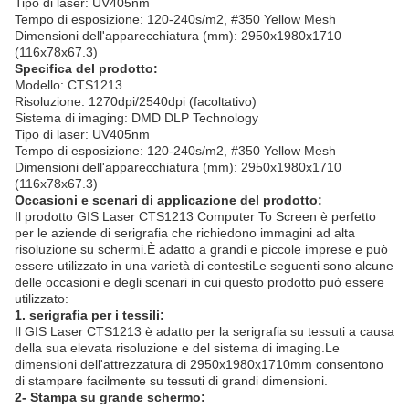
Tipo di laser: UV405nm
Tempo di esposizione: 120-240s/m2, #350 Yellow Mesh
Dimensioni dell'apparecchiatura (mm): 2950x1980x1710
(116x78x67.3)
Specifica del prodotto:
Modello: CTS1213
Risoluzione: 1270dpi/2540dpi (facoltativo)
Sistema di imaging: DMD DLP Technology
Tipo di laser: UV405nm
Tempo di esposizione: 120-240s/m2, #350 Yellow Mesh
Dimensioni dell'apparecchiatura (mm): 2950x1980x1710
(116x78x67.3)
Occasioni e scenari di applicazione del prodotto:
Il prodotto GIS Laser CTS1213 Computer To Screen è perfetto
per le aziende di serigrafia che richiedono immagini ad alta
risoluzione su schermi.È adatto a grandi e piccole imprese e può
essere utilizzato in una varietà di contestiLe seguenti sono alcune
delle occasioni e degli scenari in cui questo prodotto può essere
utilizzato:
1. serigrafia per i tessili:
Il GIS Laser CTS1213 è adatto per la serigrafia su tessuti a causa
della sua elevata risoluzione e del sistema di imaging.Le
dimensioni dell'attrezzatura di 2950x1980x1710mm consentono
di stampare facilmente su tessuti di grandi dimensioni.
2- Stampa su grande schermo: