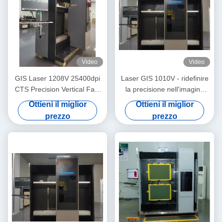
Video
Video
GIS Laser 1208V 25400dpi
Laser GIS 1010V - ridefinire
CTS Precision Vertical Fast
la precisione nell'imaging
Exposure in Computer-to-
computer-schermo
Ottieni il miglior
Ottieni il miglior
Screen Imaging
prezzo
prezzo