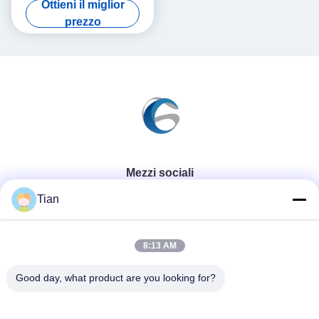
Ottieni il miglior
Laser CTS1010M Computer-
prezzo
to-Screen
Mezzi sociali
Tian
Contatto rapido
8:13 AM
Telefono
Good day, what product are you looking for?
86--13625276829
E-mail