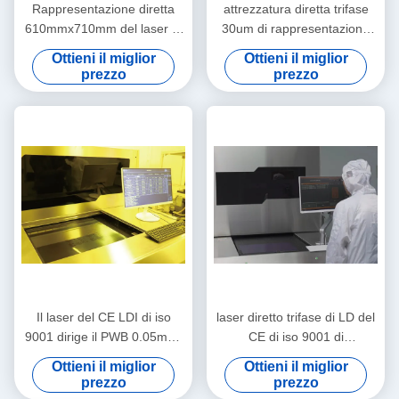
Rappresentazione diretta
attrezzatura diretta trifase
610mmx710mm del laser di
30um di rappresentazione
HDI FPC LDI per il vario
del laser di 380V LDI
Ottieni il miglior
Ottieni il miglior
PWB a più strati
prezzo
prezzo
Il laser del CE LDI di iso
laser diretto trifase di LD del
9001 dirige il PWB 0.05mm-
CE di iso 9001 di
3.5mm della
rappresentazione del laser
Ottieni il miglior
Ottieni il miglior
rappresentazione
del PWB LDI di 24um 380V
prezzo
prezzo