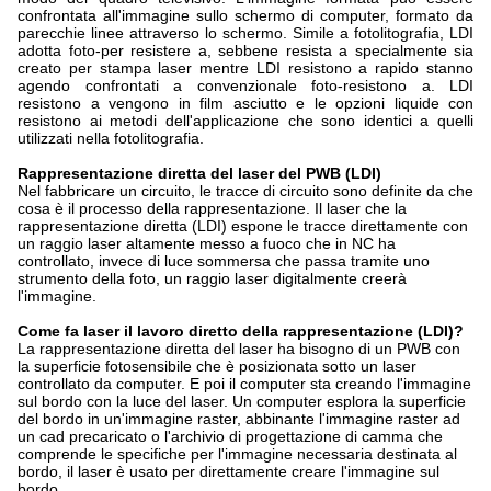
confrontata all'immagine sullo schermo di computer, formato da
parecchie linee attraverso lo schermo. Simile a fotolitografia, LDI
adotta foto-per resistere a, sebbene resista a specialmente sia
creato per stampa laser mentre LDI resistono a rapido stanno
agendo confrontati a convenzionale foto-resistono a. LDI
resistono a vengono in film asciutto e le opzioni liquide con
resistono ai metodi dell'applicazione che sono identici a quelli
utilizzati nella fotolitografia.
Rappresentazione diretta del laser del PWB (LDI)
Nel fabbricare un circuito, le tracce di circuito sono definite da che
cosa è il processo della rappresentazione. Il laser che la
rappresentazione diretta (LDI) espone le tracce direttamente con
un raggio laser altamente messo a fuoco che in NC ha
controllato, invece di luce sommersa che passa tramite uno
strumento della foto, un raggio laser digitalmente creerà
l'immagine.
Come fa laser il lavoro diretto della rappresentazione (LDI)?
La rappresentazione diretta del laser ha bisogno di un PWB con
la superficie fotosensibile che è posizionata sotto un laser
controllato da computer. E poi il computer sta creando l'immagine
sul bordo con la luce del laser. Un computer esplora la superficie
del bordo in un'immagine raster, abbinante l'immagine raster ad
un cad precaricato o l'archivio di progettazione di camma che
comprende le specifiche per l'immagine necessaria destinata al
bordo, il laser è usato per direttamente creare l'immagine sul
bordo.