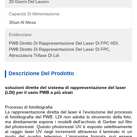
20 Giorni Del Lavoro
Capacità Di Alimentazione:
30set Al Mese
Evidenziare:
PWB Diretto Di Rappresentazione Del Laser Di FPC HDI
, 
PWB Diretto Di Rappresentazione Del Laser Di FPC
, 
Attrezzatura Trifase Di Ldi
Descrizione Del Prodotto
soluzioni dirette del sistema di rappresentazione del laser
(LDI) per il vario PWB a più strati
Processo di fotolitografia
La rappresentazione diretta del laser è l'evoluzione del processo
di fotolitografia del PWB. LDI non adotta lo strumento della foto,
ma direttamente espone i modelli dell'archivio di Gerber sul film
del photoresist. Questo photoresist UV è esposto selettivamente
al raggio laser UV negli incrementi attraverso il laminato in un
modo del quadro televisivo. L'immagine formata può essere