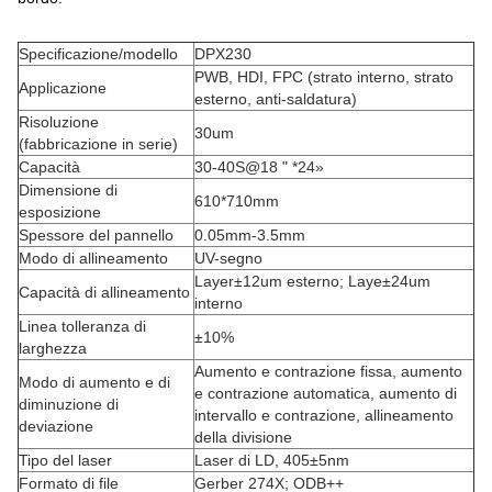
Specificazione/modello
DPX230
PWB, HDI, FPC (strato interno, strato
Applicazione
esterno, anti-saldatura)
Risoluzione
30um
(fabbricazione in serie)
Capacità
30-40S@18 " *24»
Dimensione di
610*710mm
esposizione
Spessore del pannello
0.05mm-3.5mm
Modo di allineamento
UV-segno
Layer±12um esterno; Laye±24um
Capacità di allineamento
interno
Linea tolleranza di
±10%
larghezza
Aumento e contrazione fissa, aumento
Modo di aumento e di
e contrazione automatica, aumento di
diminuzione di
intervallo e contrazione, allineamento
deviazione
della divisione
Tipo del laser
Laser di LD, 405±5nm
Formato di file
Gerber 274X; ODB++