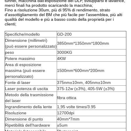
tunnel, macchina dall'esposizione del DLP, svilupparsi e lavatrice,
merci finali ha prodotto scaricando la macchina;
Fino a risoluzione 30um, più di 95% di rendimento, strato
d'assottigliamento del BM che più facile per l'assemblea, più alti
qualità del modello e più a basso costo della proprietà per i
clienti;
Specifiche/modello
GD-200
Dimensione (millimetri)
3850mm*1350mm*1800mm
(può essere personalizzato)
peso
3000KG
Potere massimo
4KW
Area di esposizione
massima (può essere
1500mm*600mm*200mm
personalizzato)
Fonte di laser
375nm±10nm, 405nm±10nm
Laser potenza di uscita
375-12w (±3%), 405-5W (±3%)
Metodo della trasmissione
fibra ottica
del laser
Ingrandimento della lente
1,95 volte times/3.95
Risoluzione
12700dpi
Dimensione di punto
40mm*7mm
Ripetibilità dell'hardware
±5um