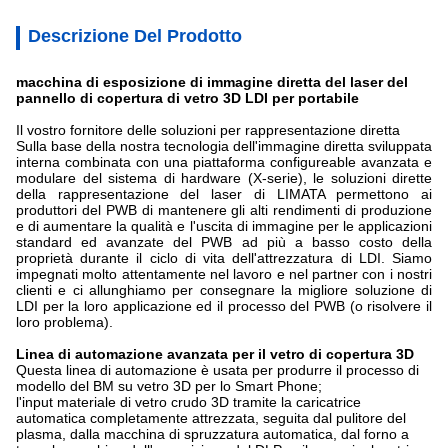
Descrizione Del Prodotto
macchina di esposizione di immagine diretta del laser del
pannello di copertura di vetro 3D LDI per portabile
Il vostro fornitore delle soluzioni per rappresentazione diretta
Sulla base della nostra tecnologia dell'immagine diretta sviluppata
interna combinata con una piattaforma configureable avanzata e
modulare del sistema di hardware (X-serie), le soluzioni dirette
della rappresentazione del laser di LIMATA permettono ai
produttori del PWB di mantenere gli alti rendimenti di produzione
e di aumentare la qualità e l'uscita di immagine per le applicazioni
standard ed avanzate del PWB ad più a basso costo della
proprietà durante il ciclo di vita dell'attrezzatura di LDI. Siamo
impegnati molto attentamente nel lavoro e nel partner con i nostri
clienti e ci allunghiamo per consegnare la migliore soluzione di
LDI per la loro applicazione ed il processo del PWB (o risolvere il
loro problema).
Linea di automazione avanzata per il vetro di copertura 3D
Questa linea di automazione è usata per produrre il processo di
modello del BM su vetro 3D per lo Smart Phone;
l'input materiale di vetro crudo 3D tramite la caricatrice
automatica completamente attrezzata, seguita dal pulitore del
plasma, dalla macchina di spruzzatura automatica, dal forno a