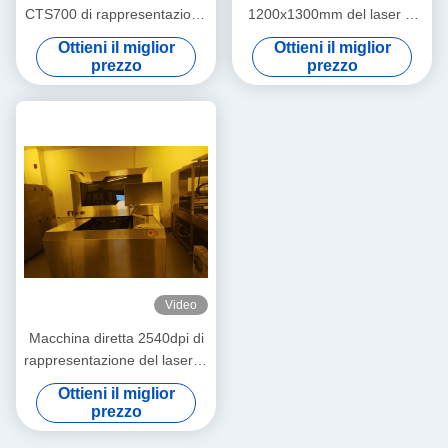
CTS700 di rappresentazione
1200x1300mm del laser di
del laser 12700dpi
vetro 133LPI LDI del veicolo
Ottieni il miglior
Ottieni il miglior
prezzo
prezzo
Video
Macchina diretta 2540dpi di
rappresentazione del laser di
CTS700 133LPI
Ottieni il miglior
prezzo