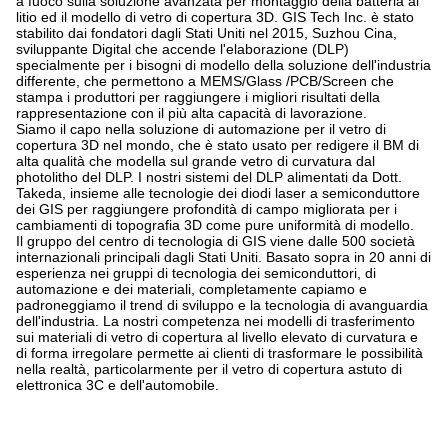
a fuoco sulla soluzione avanzata per montaggio della batteria al
litio ed il modello di vetro di copertura 3D. GIS Tech Inc. è stato
stabilito dai fondatori dagli Stati Uniti nel 2015, Suzhou Cina,
sviluppante Digital che accende l'elaborazione (DLP)
specialmente per i bisogni di modello della soluzione dell'industria
differente, che permettono a MEMS/Glass /PCB/Screen che
stampa i produttori per raggiungere i migliori risultati della
rappresentazione con il più alta capacità di lavorazione.
Siamo il capo nella soluzione di automazione per il vetro di
copertura 3D nel mondo, che è stato usato per redigere il BM di
alta qualità che modella sul grande vetro di curvatura dal
photolitho del DLP. I nostri sistemi del DLP alimentati da Dott.
Takeda, insieme alle tecnologie dei diodi laser a semiconduttore
dei GIS per raggiungere profondità di campo migliorata per i
cambiamenti di topografia 3D come pure uniformità di modello.
Il gruppo del centro di tecnologia di GIS viene dalle 500 società
internazionali principali dagli Stati Uniti. Basato sopra in 20 anni di
esperienza nei gruppi di tecnologia dei semiconduttori, di
automazione e dei materiali, completamente capiamo e
padroneggiamo il trend di sviluppo e la tecnologia di avanguardia
dell'industria. La nostri competenza nei modelli di trasferimento
sui materiali di vetro di copertura al livello elevato di curvatura e
di forma irregolare permette ai clienti di trasformare le possibilità
nella realtà, particolarmente per il vetro di copertura astuto di
elettronica 3C e dell'automobile.