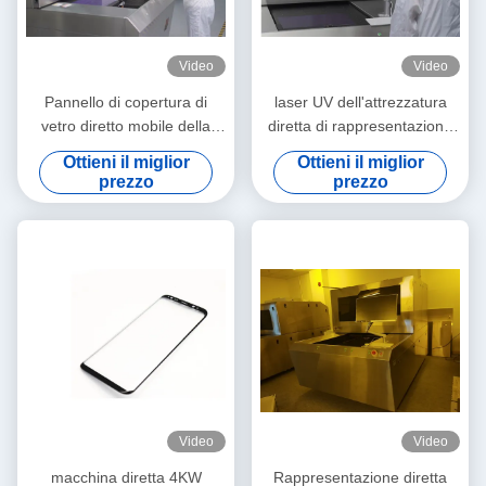
Video
Video
Pannello di copertura di
laser UV dell'attrezzatura
vetro diretto mobile della
diretta di rappresentazione
macchina 2540dpi 133LPI
del laser di 1200x1300mm
Ottieni il miglior
Ottieni il miglior
3D di rappresentazione del
prezzo
prezzo
laser
Video
Video
macchina diretta 4KW
Rappresentazione diretta