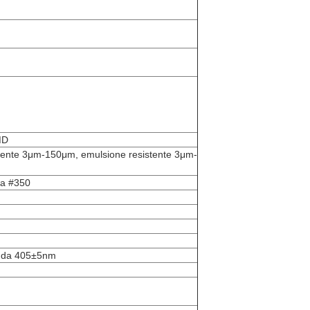
MD
vente 3μm-150μm, emulsione resistente 3μm-
la #350
onda 405±5nm