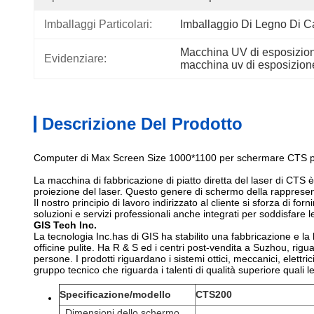
Imballaggi Particolari:
Imballaggio Di Legno Di 
Macchina UV di esposizion
Evidenziare:
macchina uv di esposizio
Descrizione Del Prodotto
Computer di Max Screen Size 1000*1100 per schermare CTS per 
La macchina di fabbricazione di piatto diretta del laser di CTS è 
proiezione del laser. Questo genere di schermo della rapprese
Il nostro principio di lavoro indirizzato al cliente si sforza di
soluzioni e servizi professionali anche integrati per soddisfare l
GIS Tech Inc.
La tecnologia Inc.has di GIS ha stabilito una fabbricazione e l
officine pulite. Ha R & S ed i centri post-vendita a Suzhou, rigu
persone. I prodotti riguardano i sistemi ottici, meccanici, elettr
gruppo tecnico che riguarda i talenti di qualità superiore quali l
Specificazione/modello
CTS200
Dimensioni dello schermo