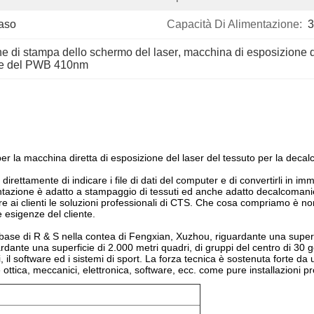
Caso
Capacità Di Alimentazione:
3
e di stampa dello schermo del laser
, 
macchina di esposizione 
ne del PWB 410nm
la macchina diretta di esposizione del laser del tessuto per la deca
direttamente di indicare i file di dati del computer e di convertirli in i
ntazione è adatto a stampaggio di tessuti ed anche adatto decalcomanie
 fornire ai clienti le soluzioni professionali di CTS. Che cosa compriamo 
e esigenze del cliente.
a base di R & S nella contea di Fengxian, Xuzhou, riguardante una super
ardante una superficie di 2.000 metri quadri, di gruppi del centro di 30 
ici, il software ed i sistemi di sport. La forza tecnica è sostenuta forte
e ottica, meccanici, elettronica, software, ecc. come pure installazioni pr