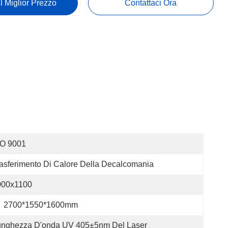
Il Miglior Prezzo
Contattaci Ora
SO 9001
asferimento Di Calore Della Decalcomania
000x1100
2700*1550*1600mm
unghezza D'onda UV 405±5nm Del Laser