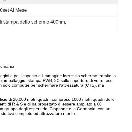
0set Al Mese
di stampa dello schermo 400nm
, 
lcomania
mmagini e poi l'esposto e l'immagine loro sullo schermo tramite la
, imballaggio, stampa PWB, 3C sulle coperture di vetro, ecc.
è non solo computer per schermare l'attrezzatura (CTS), ma
ficie di 20.000 metri quadri, compreso 1000 metri quadri delle
genti di R & S e di ha progettato di essere ampliato a 60
 da un gruppo degli esperti dal Giappone e la Germania, con un
oduttive complete ed attrezzature riferite.