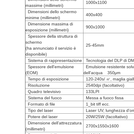
1000x1100
massime (millimetri)
Dimensioni dello schermo
400x400
minime (millimetri)
Dimensione massima di
900x1000
esposizione (millimetri)
Spessore della struttura di
schermo
25-45mm
(ha annunciato il servizio è
disponibile)
Sistema di rappresentazione
Tecnologia del DLP di D
Spessore dell'emulsione
Emulsione resistente sol
(EOM)
dell'acqua 350μm
Tempo di esposizione
120-240s/ ㎡, maglia gial
Risoluzione
2540dpi (facoltativo)
Quadro televisivo
133LPI
Sistema del fuoco
Messa a fuoco fissa
Formato di file
1_bit tiff ecc.
Tipo del laser
Laser UV, lunghezza d'
Potere del laser
20W/25W (facoltativo)
Dimensione dell'attrezzatura
2700x1550x1600
(millimetri)