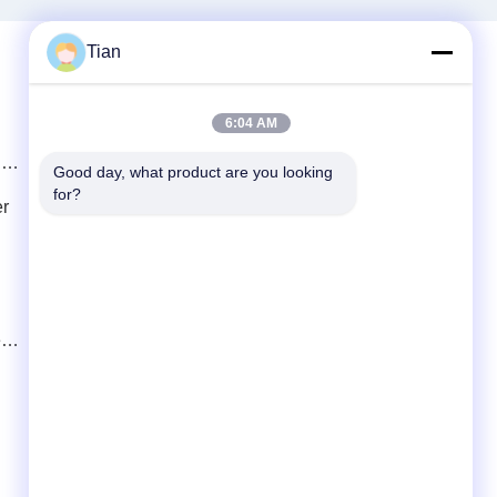
Tian
Contatto rapido
6:04 AM
l
Telefono
Good day, what product are you looking 
for?
86--13625276829
er
E-mail
fannie.tian@gis-group.com.cn
Indirizzo
Pavimento 2, costruzione 2, edificio di
lla
Ruijing, No.868, strada del sud di Jinshan,
città di Mudu, distretto di Wuzhong, Suzhou